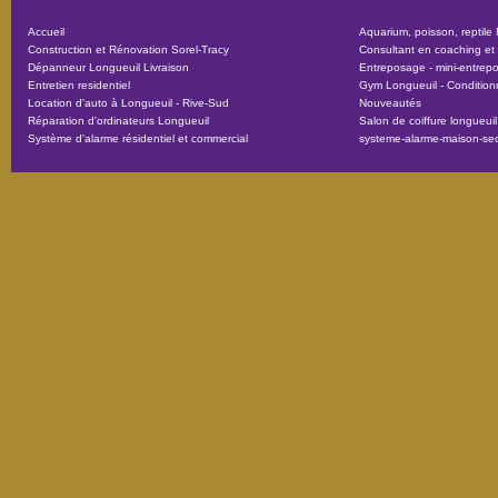
Accueil
Aquarium, poisson, reptile
Construction et Rénovation Sorel-Tracy
Consultant en coaching et f
Dépanneur Longueuil Livraison
Entreposage - mini-entrepot
Entretien residentiel
Gym Longueuil - Conditio
Location d'auto à Longueuil - Rive-Sud
Nouveautés
Réparation d'ordinateurs Longueuil
Salon de coiffure longueuil
Système d'alarme résidentiel et commercial
systeme-alarme-maison-secu